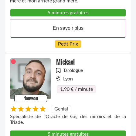
mère et mon arrière grand mère.
5 minutes gratuites
En savoir plus
Petit Prix
Mickael
Tarologue
Lyon
1,90 € / minute
Nouveau
Genial
Spécialiste de l'Oracle de Gé, des miroirs et de la
Triade.
5 minutes gratuites