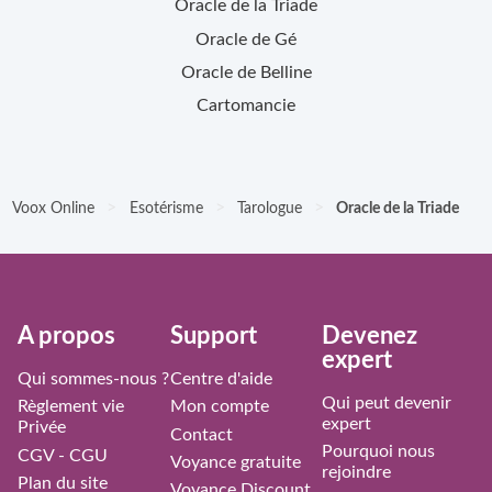
Oracle de la Triade
Oracle de Gé
Oracle de Belline
Cartomancie
>
>
>
Voox Online
Esotérisme
Tarologue
Oracle de la Triade
À propos
Support
Devenez
expert
Qui sommes-nous ?
Centre d'aide
Qui peut devenir
Règlement vie
Mon compte
expert
Privée
Contact
Pourquoi nous
CGV - CGU
Voyance gratuite
rejoindre
Plan du site
Voyance Discount