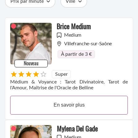
Prix par minute
Ville
Catégories
Métiers
Compétences
Brice Medium
Medium
Villefranche-sur-Saône
À partir de 3 €
Nouveau
Super
Médium & Voyance : Tarot Divinatoire, Tarot de
l'Amour, Maîtrise de l'Oracle de Belline
En savoir plus
Mylena Del Gade
Medium