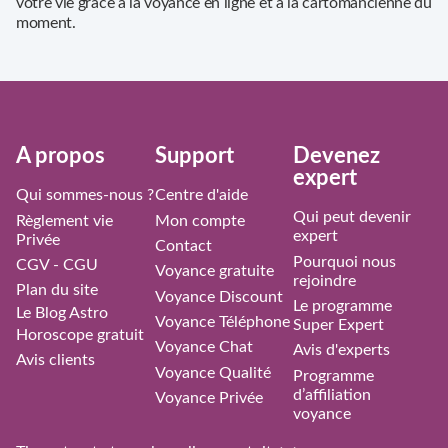
votre vie grâce à la voyance en ligne et à la cartomancienne du
moment.
À propos
Support
Devenez
expert
Qui sommes-nous ?
Centre d'aide
Qui peut devenir
Règlement vie
Mon compte
expert
Privée
Contact
Pourquoi nous
CGV - CGU
Voyance gratuite
rejoindre
Plan du site
Voyance Discount
Le programme
Le Blog Astro
Voyance Téléphone
Super Expert
Horoscope gratuit
Voyance Chat
Avis d'experts
Avis clients
Voyance Qualité
Programme
d’affiliation
Voyance Privée
voyance