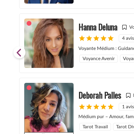
Hanna Deluna
V
4 avis
Voyante Médium : Guidance 
Voyance Avenir
Voya
Deborah Palles
1 avis
Médium pur – Amour, famil
Tarot Travail
Tarot Di