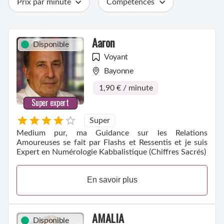
Prix par minute
Compétences
Catégories
Métiers
Ville
Aaron
Disponible
Voyant
Bayonne
1,90 € / minute
Super expert
Super
Medium pur, ma Guidance sur les Relations
Amoureuses se fait par Flashs et Ressentis et je suis
Expert en Numérologie Kabbalistique (Chiffres Sacrés)
En savoir plus
AMALIA
Disponible