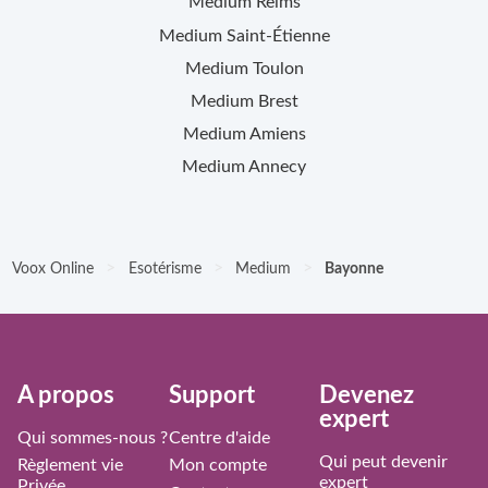
Medium
Reims
Medium
Saint-Étienne
Medium
Toulon
Medium
Brest
Medium
Amiens
Medium
Annecy
>
>
>
Voox Online
Esotérisme
Medium
Bayonne
À propos
Support
Devenez
expert
Qui sommes-nous ?
Centre d'aide
Qui peut devenir
Règlement vie
Mon compte
expert
Privée