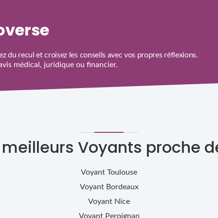
roverse
z du recul et croisez les conseils avec vos propres réflexions.
is médical, juridique ou financier.
s meilleurs Voyants proche d
Voyant
Toulouse
Voyant
Bordeaux
Voyant
Nice
Voyant
Perpignan