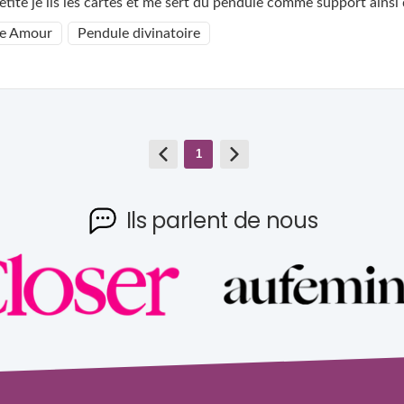
tite je lis les cartes et me sert du pendule comme support ainsi
e Amour
Pendule divinatoire
1
Ils parlent de nous