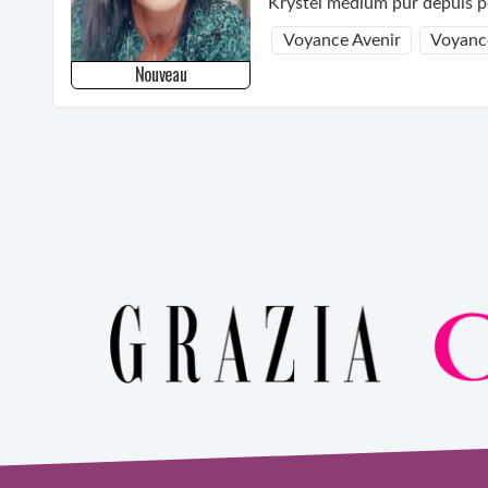
Krystel médium pur depuis pe
Voyance Avenir
Voyanc
Nouveau