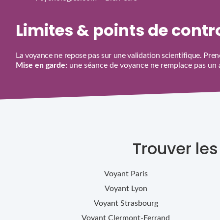
Limites & points de cont
La voyance ne repose pas sur une validation scientifique. Prene
Mise en garde:
une séance de voyance ne remplace pas un av
Trouver le
Voyant
Paris
Voyant
Lyon
Voyant
Strasbourg
Voyant
Clermont-Ferrand