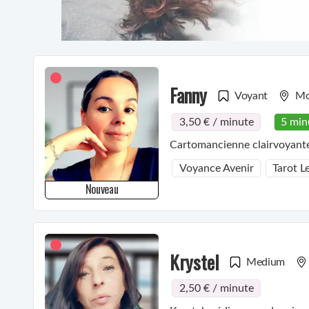
Fanny
Voyant
Mo
3,50 € / minute
5 min
Cartomancienne clairvoyante 
Voyance Avenir
Tarot 
Nouveau
Krystel
Medium
2,50 € / minute