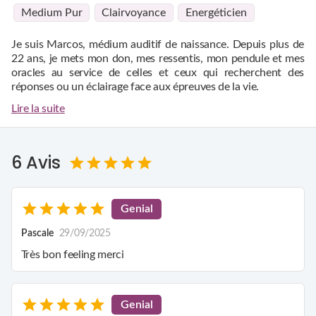
Medium Pur
Clairvoyance
Energéticien
Je suis Marcos, médium auditif de naissance. Depuis plus de
22 ans, je mets mon don, mes ressentis, mon pendule et mes
oracles au service de celles et ceux qui recherchent des
réponses ou un éclairage face aux épreuves de la vie.
Lire la suite
Pour une consultation, je n'ai besoin que de votre prénom. En
me concentrant sur votre voix et sur vos énergies, je vous
transmets avec sincérité les messages que je reçois et les
6 Avis
ressentis qui se présentent à moi.
J'accompagne également les personnes qui souhaitent
retrouver confiance en elles, dépasser leurs blocages ou
Genial
avancer plus sereinement dans leur vie sentimentale grâce à
un accompagnement personnalisé.
Pascale
29/09/2025
Très bon feeling merci
Mon objectif est de vous apporter la clarté nécessaire pour
faire les bons choix, retrouver une parfaite harmonie
intérieure et aborder votre avenir sans craintes. C'est avec
une écoute bienveillante et sans aucun jugement que je mets
Genial
mon intuition à votre entière disposition pour vous guider pas
Marcos