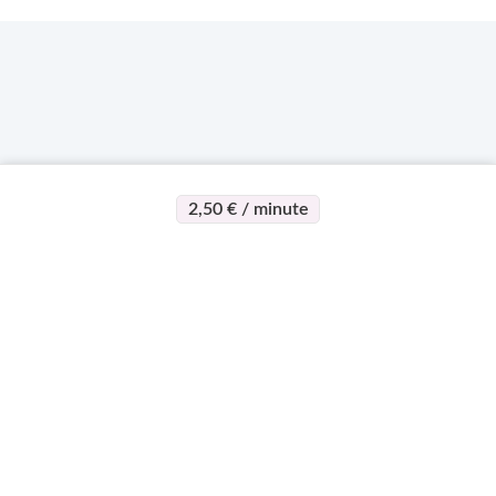
2,50 € / minute
>
>
Page d'accueil
Esotérisme
Jean Marc
À propos
Support
Devenez
expert
Qui sommes-nous ?
Centre d'aide
Qui peut devenir
Règlement vie
Mon compte
expert
Privée
Contact