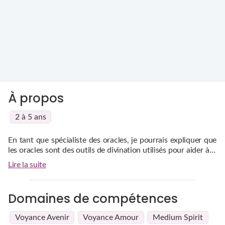
À propos
2 à 5 ans
En tant que spécialiste des oracles, je pourrais expliquer que
les oracles sont des outils de divination utilisés pour aider à la
prise de décision, à la compréhension des situations ou pour
Ils sont souvent composés de cartes ou d'objets symboliques
Lire la suite
offrir des perspectives spirituelles.
qui permettent de
canaliser des messages
intuitifs ou
mystiques. Chaque type d'oracle possède ses propres
caractéristiques et méthodes d'interprétation.
Domaines de compétences
Voyance Avenir
Voyance Amour
Medium Spirit