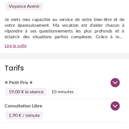
Voyance Avenir
Je mets mes capacités au service de votre bien-être et de
votre épanouissement. Ma vocation est d'aider chacun à
répondre à ses questionnements les plus profonds et à
éclaircir des situations parfois complexes. Grâce à mon
écoute bienveillante, je vous accompagne sur le chemin de la
Que vous soyez en quête de réponses, de conseils ou
Lire la suite
compréhension et de la clarté.
simplement en recherche de guidance spirituelle, je suis là
pour vous offrir mon soutien. Avec objectivité et sincérité, je
vous guide pour que, ensemble, nous trouvions les clés qui
vous permettront d’avancer sereinement.
N'hésitez pas à me contacter pour une consultation
Tarifs
personnalisée et bienveillante. Ensemble, nous trouverons les
réponses dont vous avez besoin, en harmonie avec les forces
⭐ Petit Prix ⭐
mystiques qui nous entourent.
Important :
Par respect de vos choix et pour garantir une
19,00 € la séance
10 minutes
consultation en toute sérénité, je ne traite pas les questions
concernant les grossesses, la santé ou les mineurs.
Consultation Libre
1,90 € / minute