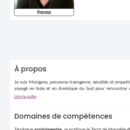
Nouveau
À propos
Je suis Morigane, personne transgenre, sensible et empathiq
voyagé en Inde et en Amérique du Sud pour rencontrer cult
exorcismes, que je pratique également sous des formes plus 
Lire la suite
spirituelles, offrant guidance, protection et accompagnement
Domaines de compétences
Tarologue
expérimentée
, je pratique le Tarot de Marseille
d