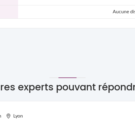
Aucune dis
res experts pouvant répond
m
Lyon