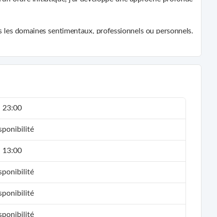
ns les domaines sentimentaux, professionnels ou personnels.
s
, notamment dans l’accompagnement lié aux phénomènes
ension à ceux qui me consultent.
- 23:00
ponibilité
- 13:00
ponibilité
ponibilité
ponibilité