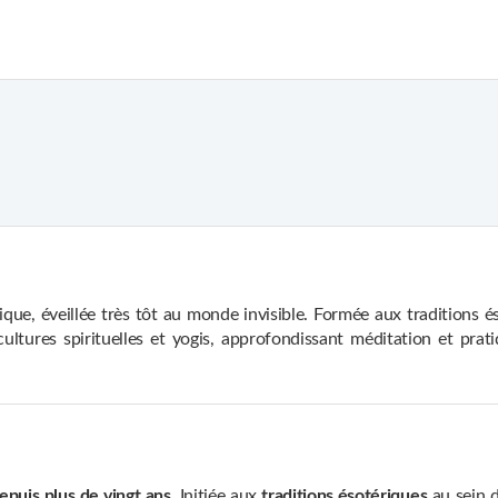
ue, éveillée très tôt au monde invisible. Formée aux traditions éso
ures spirituelles et yogis, approfondissant méditation et pratiqu
douces d’inspiration orientale. Mon parcours unique allie intuition
 sur le chemin de la transformation personnelle et spirituelle.
epuis plus de vingt ans
. Initiée aux
traditions ésotériques
au sein d