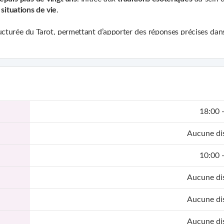
 situations de vie
.
ructurée du Tarot, permettant d’apporter des réponses précises da
blocages éventuels et les évolutions possibles.
galement dans le domaine des
pratiques énergétiques et spirituelle
ns psychiques et aux rituels de protection ou de bannissement.
ielle
, avec pour objectif d’apporter clarté, apaisement et compréh
18:00 
Aucune dis
10:00 
Aucune dis
Aucune dis
Aucune dis