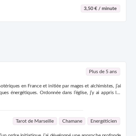
3,50 € / minute
Plus de 5 ans
tériques en France et initiée par mages et alchimistes, j’ai
es énergétiques. Ordonnée dans l’église, j’y ai appris les
, savoir initiatique et ouverture aux différentes traditions
Tarot de Marseille
Chamane
Energéticien
’un ordre initiatique, j’ai développé une approche profonde