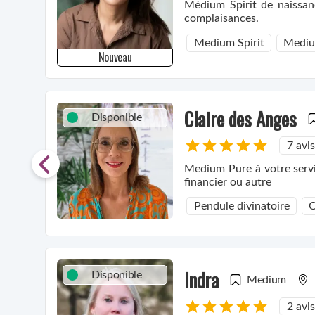
Médium Spirit de naissance prête à vous aider pour votre évolution spirituelle, dépasser vos blo
complaisances.
Medium Spirit
Mediu
Nouveau
Claire des Anges
Disponible
7 avis
Medium Pure à votre servic
financier ou autre
Pendule divinatoire
O
Indra
Disponible
Medium
2 avis