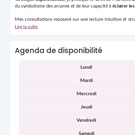
du symbolisme des arcanes et de leur capacité à
éclairer les
Mes consultations reposent sur une lecture intuitive et st
Les tirages mettent en lumière les influences présentes, les 
Lire la suite
En parallèle de mon activité de tarologue, je travaille é
d’influences négatives, aux désenvoûtements, aux libératio
Agenda de disponibilité
Mon
approche
se veut
sérieuse, respectueuse et confident
Lundi
Mardi
Mercredi
Jeudi
Vendredi
Samedi