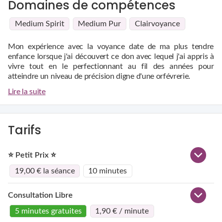
Domaines de compétences
Medium Spirit
Medium Pur
Clairvoyance
Mon expérience avec la voyance date de ma plus tendre
enfance lorsque j'ai découvert ce don avec lequel j'ai appris à
vivre tout en le perfectionnant au fil des années pour
atteindre un niveau de précision digne d'une orfévrerie.
Une association d'informations et une superposition des sens
Lire la suite
me permettent de voir et d'éclairer votre avenir. Les vibrations
de votre voix associées aux tirages des cartes, en plus de mes
flashs et de mon expertise en numérologie, clarifient mes
visions qui me permettent de vous orienter et de vous
Je m'engage à mettre tout en oeuvre pour vous apporter des
Tarifs
conseiller afin de répondre à vos interrogations, d'améliorer
réponses claires et sans complaisance sans aucun doute
votre bien-être et d'atteindre la quiétude.
d'honnêteté.
⭐ Petit Prix ⭐
19,00 € la séance
10 minutes
Consultation Libre
5 minutes gratuites
1,90 € / minute