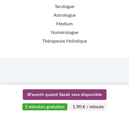
Tarologue
Astrologue
Medium
Numérologue
Thérapeute Holistique
M'avertir quand Sarah sera disponible
5 minutes gratuites
1,90 € / minute
>
>
Page d'accueil
Esotérisme
Sarah