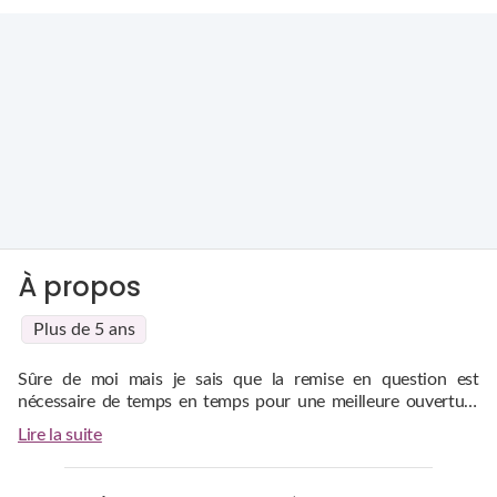
À propos
Plus de 5 ans
Sûre de moi mais je sais que la remise en question est
nécessaire de temps en temps pour une meilleure ouverture
d'esprit et donc une meilleure connexion avec l'autre. Je suis
Lire la suite
honnête
, bienveillante et malheureusement sans
complaisance.