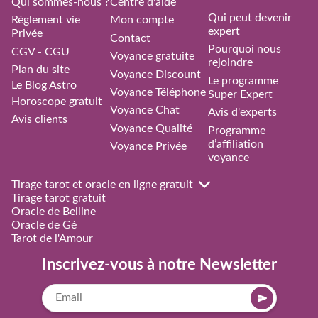
Qui sommes-nous ?
Centre d'aide
Qui peut devenir
Règlement vie
Mon compte
expert
Privée
Contact
Pourquoi nous
CGV - CGU
Voyance gratuite
rejoindre
Plan du site
Voyance Discount
Le programme
Le Blog Astro
Voyance Téléphone
Super Expert
Horoscope gratuit
Voyance Chat
Avis d'experts
Avis clients
Voyance Qualité
Programme
d’affiliation
Voyance Privée
voyance
Tirage tarot et oracle en ligne gratuit
Tirage tarot gratuit
Oracle de Belline
Oracle de Gé
Tarot de l'Amour
Inscrivez-vous à notre Newsletter