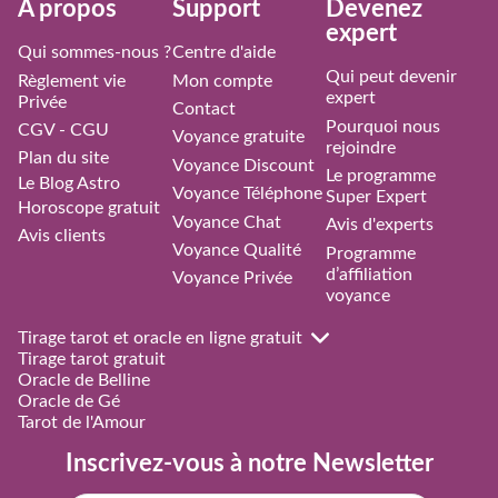
À propos
Support
Devenez
expert
Qui sommes-nous ?
Centre d'aide
Qui peut devenir
Règlement vie
Mon compte
expert
Privée
Contact
Pourquoi nous
CGV - CGU
Voyance gratuite
rejoindre
Plan du site
Voyance Discount
Le programme
Le Blog Astro
Voyance Téléphone
Super Expert
Horoscope gratuit
Voyance Chat
Avis d'experts
Avis clients
Voyance Qualité
Programme
d’affiliation
Voyance Privée
voyance
Tirage tarot et oracle en ligne gratuit
Tirage tarot gratuit
Oracle de Belline
Oracle de Gé
Tarot de l'Amour
Inscrivez-vous à notre Newsletter