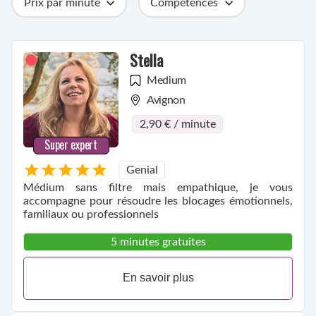
Prix par minute
Compétences
Catégories
Métiers
Ville
Stella
Medium
Avignon
2,90 € / minute
Super expert
Genial
Médium sans filtre mais empathique, je vous
accompagne pour résoudre les blocages émotionnels,
familiaux ou professionnels
5 minutes gratuites
En savoir plus