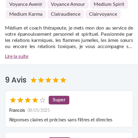
Voyance Avenir
Voyance Amour
Medium Spirit
Medium Karma
Clairaudience
Clairvoyance
Médium et coach thérapeute, je mets mon don au service de
votre épanouissement personnel et spirituel. Passionnée par
les relations karmiques, les flammes jumelles, les âmes sœurs
ou encore les relations toxiques, je vous accompagne sur
votre chemin de vie pour comprendre et résoudre les blocages
Mon approche se base sur une guidance personnalisée, en
Lire la suite
émotionnels, familiaux ou professionnels.
m'appuyant sur les synchronicités et les signes que vos guides
vous envoient. Chaque rencontre, chaque événement a un
sens profond, et je vous aide à en saisir les messages cachés.
9 Avis
Ensemble, nous travaillerons à identifier et à guérir vos
blessures d'âme, à décrypter les schémas répétitifs qui vous
Spécialiste des problématiques émotionnelles et spirituelles, je
empêchent d'avancer, et à lever les blocages affectifs qui
vous guide avec bienveillance pour mieux comprendre votre
freinent votre évolution.
présent et envisager votre futur avec sérénité et clarté. Que
Super
vous soyez en quête de réponses sur votre parcours de vie ou
désireux de mieux comprendre les énergies qui vous
Francois
08/05/2025
entourent, je suis là pour vous accompagner.
Réponses claires et précises sans filtres et directes