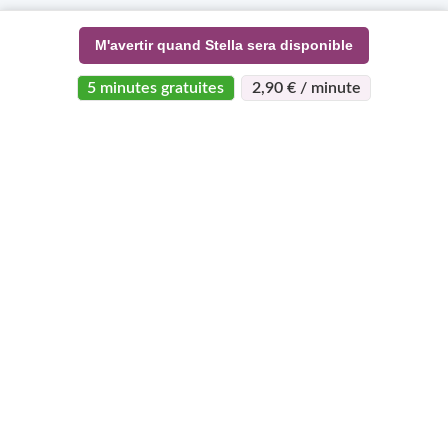
M'avertir quand Stella sera disponible
5 minutes gratuites
2,90 € / minute
>
>
Page d'accueil
Esotérisme
Stella
À propos
Support
Devenez
expert
Qui sommes-nous ?
Centre d'aide
Qui peut devenir
Règlement vie
Mon compte
expert
Privée
Contact
Pourquoi nous
CGV - CGU
Voyance gratuite
rejoindre
Plan du site
Voyance Discount
Le programme
Le Blog Astro
Voyance Téléphone
Super Expert
Horoscope gratuit
Voyance Chat
Avis d'experts