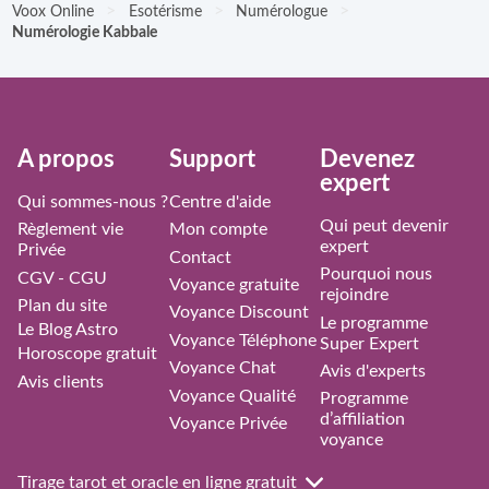
>
>
>
Voox Online
Esotérisme
Numérologue
Numérologie Kabbale
À propos
Support
Devenez
expert
Qui sommes-nous ?
Centre d'aide
Qui peut devenir
Règlement vie
Mon compte
expert
Privée
Contact
Pourquoi nous
CGV - CGU
Voyance gratuite
rejoindre
Plan du site
Voyance Discount
Le programme
Le Blog Astro
Voyance Téléphone
Super Expert
Horoscope gratuit
Voyance Chat
Avis d'experts
Avis clients
Voyance Qualité
Programme
d’affiliation
Voyance Privée
voyance
Tirage tarot et oracle en ligne gratuit