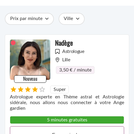
Prix par minute
Ville
Catégories
Métiers
Compétences
Nadège
Astrologue
Lille
3,50 € / minute
Nouveau
Super
Astrologue experte en Thème astral et Astrologie
sidérale, nous allons nous connecter à votre Ange
gardien
5 minutes gratuites