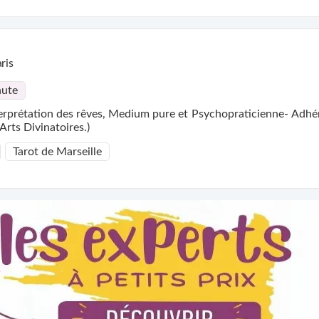
ris
nute
t Psychopraticienne- Adhérente professionnelle de
Arts Divinatoires.)
Tarot de Marseille