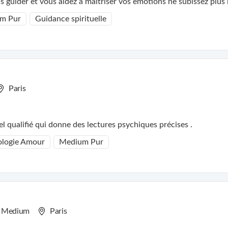
us guider et vous aidez à maitriser vos emotions ne subissez plu
m Pur
Guidance spirituelle
Paris
l qualifié qui donne des lectures psychiques précises .
logie Amour
Medium Pur
Medium
Paris