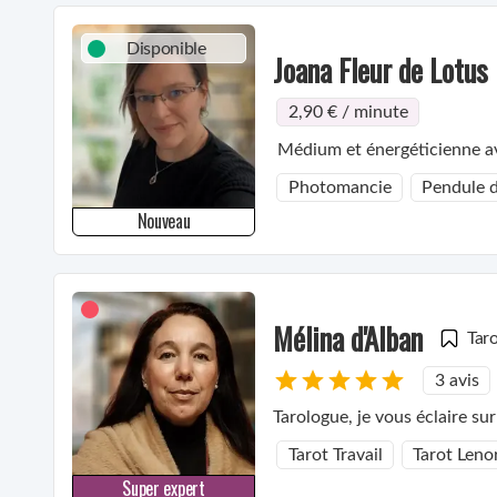
Disponible
Joana Fleur de Lotus
2,90 € / minute
Médium et énergéticienne av
Photomancie
Pendule d
Nouveau
Mélina d'Alban
Tar
3 avis
Tarologue, je vous éclaire su
Tarot Travail
Tarot Len
Super expert