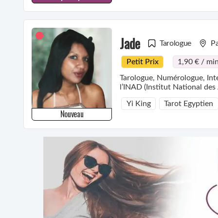
Jade
Tarologue
Pa
Petit Prix
1,90 € / mi
Tarologue, Numérologue, Interprétation des rêves, Medium pure e
l’INAD (Institut National des 
Yi King
Tarot Egyptien
Nouveau