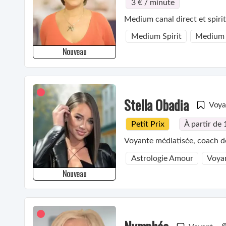
3 € / minute
Medium canal direct et spiri
Medium Spirit
Medium
Nouveau
Stella Obadia
Voya
Petit Prix
À partir de 
Voyante médiatisée, coach de
Astrologie Amour
Voya
Nouveau