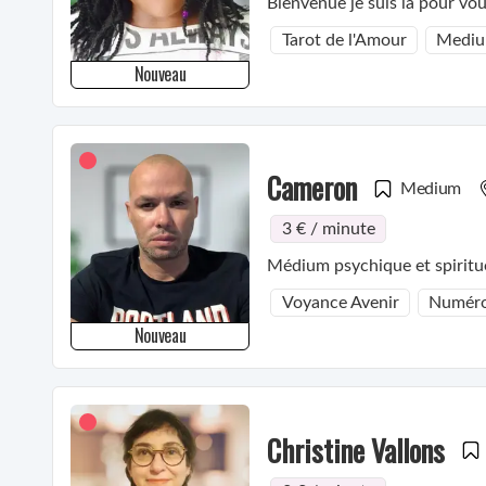
Bienvenue je suis la pour vo
Tarot de l'Amour
Mediu
Nouveau
Cameron
Medium
3 € / minute
Médium psychique et spiritue
Voyance Avenir
Numéro
Nouveau
Christine Vallons