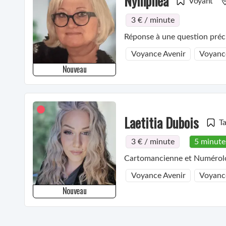
Nymphéa
Voyant
3 € / minute
Réponse à une question préci
Voyance Avenir
Voyanc
Nouveau
Laetitia Dubois
T
3 € / minute
5 minute
Cartomancienne et Numérolo
Voyance Avenir
Voyanc
Nouveau