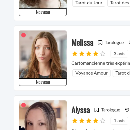
Tarot du Jour
Tarot des
Nouveau
Melissa
Tarologue
3 avis
Cartomancienne très expéri
Voyance Amour
Tarot 
Nouveau
Alyssa
Tarologue
1 avis