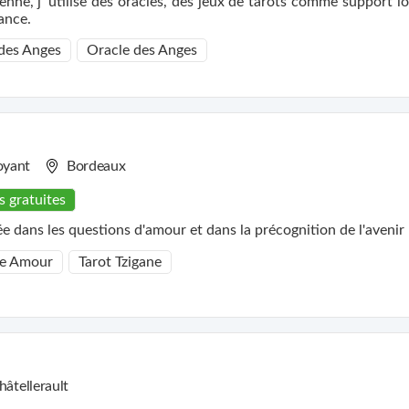
nne, j' utilise des oracles, des jeux de tarots comme support lo
ance.
 des Anges
Oracle des Anges
oyant
Bordeaux
s gratuites
e dans les questions d'amour et dans la précognition de l'avenir
e Amour
Tarot Tzigane
hâtellerault