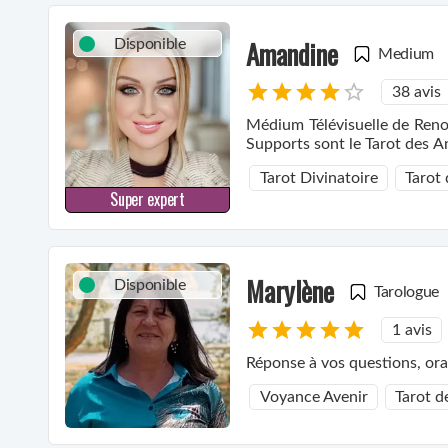
Amandine
Disponible
Medium
38 avis
Médium Télévisuelle de Reno
Supports sont le Tarot des An
Tarot Divinatoire
Tarot
Super expert
Marylène
Disponible
Tarologue
1 avis
Réponse à vos questions, orac
Voyance Avenir
Tarot d