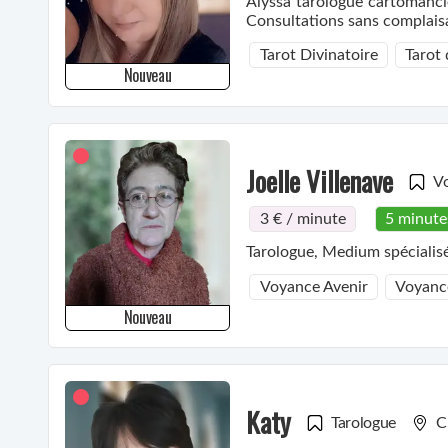
Alyssa tarologue cartomancie
Consultations sans complais
Tarot Divinatoire
Tarot
Nouveau
Joelle Villenave
V
3 € / minute
5 minute
Tarologue, Medium spécialisé
Voyance Avenir
Voyanc
Nouveau
Katy
Tarologue
C