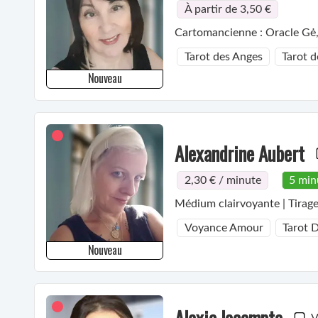
À partir de 3,50 €
Cartomancienne : Oracle Gė, l
Tarot des Anges
Tarot d
Nouveau
Alexandrine Aubert
2,30 € / minute
5 min
Médium clairvoyante | Tirage
Voyance Amour
Tarot D
Nouveau
Alexia lecompte