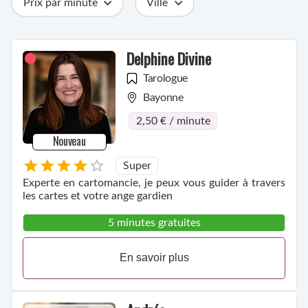
Prix par minute
Ville
Catégories
Métiers
Compétences
Delphine Divine
Tarologue
Bayonne
2,50 € / minute
Nouveau
Super
Experte en cartomancie, je peux vous guider à travers
les cartes et votre ange gardien
5 minutes gratuites
En savoir plus