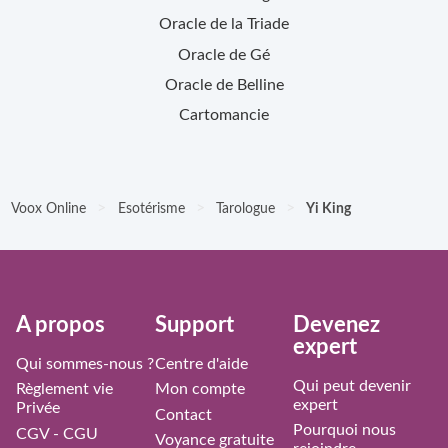
Oracle de la Triade
Oracle de Gé
Oracle de Belline
Cartomancie
>
>
>
Voox Online
Esotérisme
Tarologue
Yi King
À propos
Support
Devenez
expert
Qui sommes-nous ?
Centre d'aide
Qui peut devenir
Règlement vie
Mon compte
expert
Privée
Contact
Pourquoi nous
CGV - CGU
Voyance gratuite