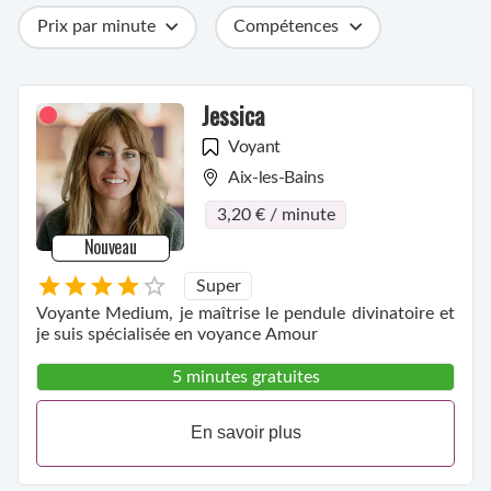
Prix par minute
Compétences
Catégories
Métiers
Ville
Jessica
Voyant
Aix-les-Bains
3,20 € / minute
Nouveau
Super
Voyante Medium, je maîtrise le pendule divinatoire et
je suis spécialisée en voyance Amour
5 minutes gratuites
En savoir plus