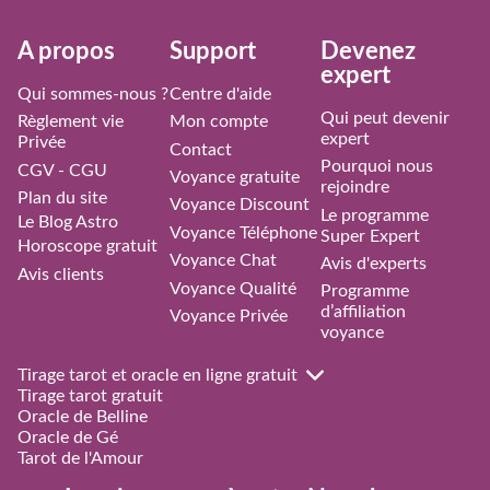
À propos
Support
Devenez
expert
Qui sommes-nous ?
Centre d'aide
Qui peut devenir
Règlement vie
Mon compte
expert
Privée
Contact
Pourquoi nous
CGV - CGU
Voyance gratuite
rejoindre
Plan du site
Voyance Discount
Le programme
Le Blog Astro
Voyance Téléphone
Super Expert
Horoscope gratuit
Voyance Chat
Avis d'experts
Avis clients
Voyance Qualité
Programme
d’affiliation
Voyance Privée
voyance
Tirage tarot et oracle en ligne gratuit
Tirage tarot gratuit
Oracle de Belline
Oracle de Gé
Tarot de l'Amour