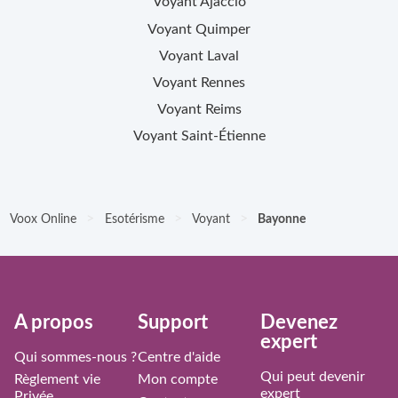
Voyant
Ajaccio
Voyant
Quimper
Voyant
Laval
Voyant
Rennes
Voyant
Reims
Voyant
Saint-Étienne
>
>
>
Voox Online
Esotérisme
Voyant
Bayonne
À propos
Support
Devenez
expert
Qui sommes-nous ?
Centre d'aide
Qui peut devenir
Règlement vie
Mon compte
expert
Privée