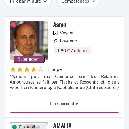
Prix par minute
Compétences
Catégories
Métiers
Ville
Aaron
Voyant
Bayonne
1,90 € / minute
Super expert
Super
Medium pur, ma Guidance sur les Relations
Amoureuses se fait par Flashs et Ressentis et je suis
Expert en Numérologie Kabbalistique (Chiffres Sacrés)
En savoir plus
AMALIA
Disponible