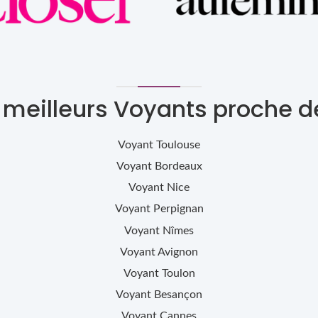
s meilleurs Voyants proche d
Voyant
Toulouse
Voyant
Bordeaux
Voyant
Nice
Voyant
Perpignan
Voyant
Nîmes
Voyant
Avignon
Voyant
Toulon
Voyant
Besançon
Voyant
Cannes