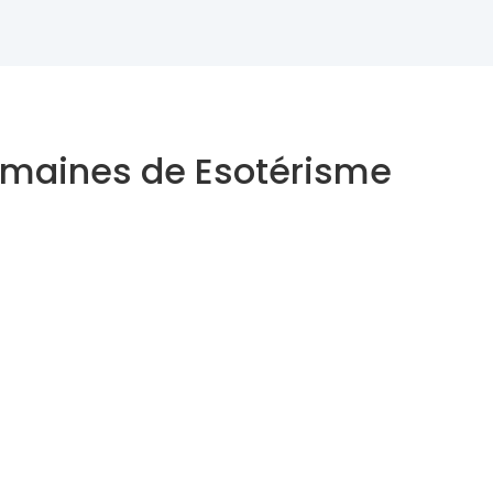
domaines de Esotérisme
Astrologue
Thérapeute Holistique
Inscrivez-vous à notre Newsletter