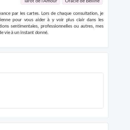
Tarot de l'Amour
Oracle de Belline
ance par les cartes. Lors de chaque consultation, je
ienne pour vous aider à y voir plus clair dans les
ions sentimentales, professionnelles ou autres, mes
de vie à un instant donné.
 vous soyez pleinement concentré et au calme. Dès que
era des réponses précises à vos interrogations. Mon
ans influence occulte, pour vous permettre de prendre
le, nous allons traverser vos doutes et vous donner