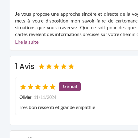
Je vous propose une approche sincère et directe de la voy
mets à votre disposition mon savoir-faire de cartomanc
situations que vous traversez. Que ce soit pour des quest
cartes révèlent des informations précises sur votre chemin 
Afin de garantir une lecture efficace, il est essentiel que
Lire la suite
notre connexion se fait, je procède au tirage, qui apport
objectif est de vous guider avec bienveillance et clarté, s
les décisions qui vous mèneront vers la sérénité.
1 Avis
Mon accompagnement se veut rassurant et éclairant. Ensemb
les clés pour avancer avec confiance vers l'avenir.
Genial
Olivier
11/11/2024
Très bon ressenti et grande empathie