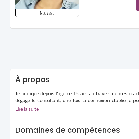
Nouveau
À propos
Je pratique depuis l'âge de 15 ans au travers de mes oracl
dégage le consultant, une fois la connexion établie je peu
personne et ainsi l'aider au mieux de ses capacités avec tou
Lire la suite
Domaines de compétences