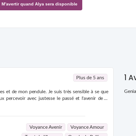
M'avertir quand Alya sera disponible
1
Av
Plus de 5 ans
Genia
es et de mon pendule. Je suis très sensible à se que
x percevoir avec justesse le passé et l'avenir de la
te ma bienveillance.
Voyance Avenir
Voyance Amour