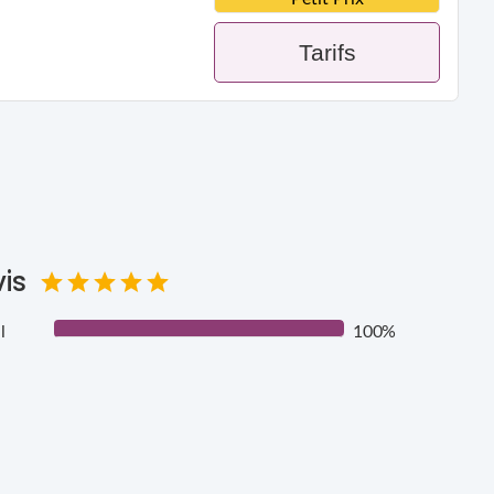
Tarifs
is
l
100%