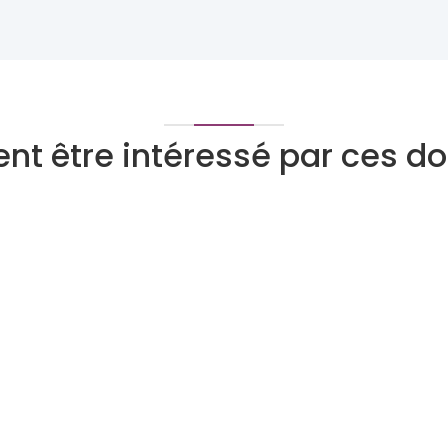
nt être intéressé par ces 
Tarologue
Numérologue
Devenez expert
Qui peut devenir expert
Pourquoi nous rejoindre
Le programme Super Expert
ite
Avis d'experts
ount
Programme d’affiliation voyance