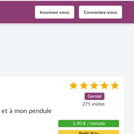
Inscrivez vous
Connectez-vous
Genial
275 visites
s et à mon pendule
1,90 € / minute
Petit Prix