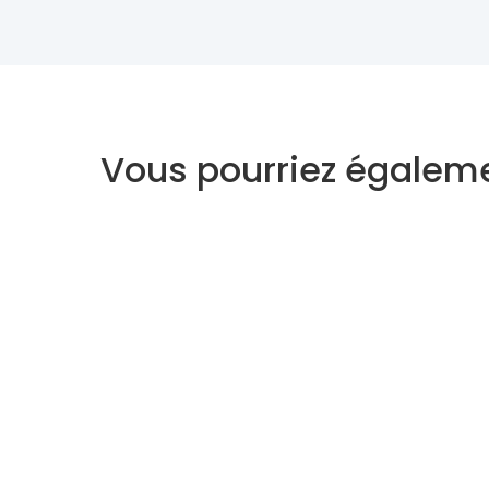
Vous pourriez égaleme
Voyant
Medium
À propos
Support
Qui sommes-nous ?
Centre d'aide
Règlement vie Privée
Mon compte
CGV - CGU
Contact
Plan du site
Voyance gratu
Le Blog Astro
Voyance Disc