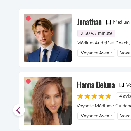
Jonathan
Medium
2,50 € / minute
Médium Auditif et Coach, j
Voyance Avenir
Voya
Hanna Deluna
V
4 avis
Voyante Médium : Guidance 
Voyance Avenir
Voya