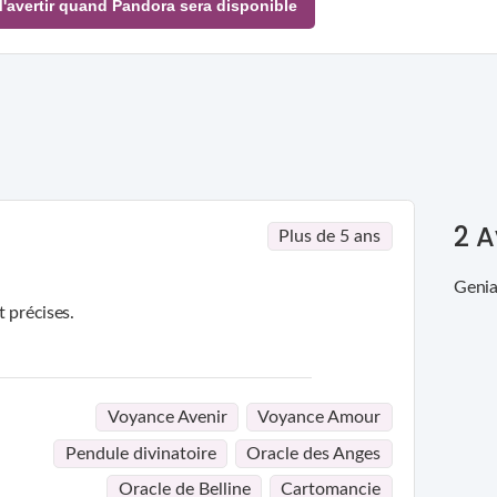
'avertir quand Pandora sera disponible
2
A
Plus de 5 ans
Genia
t précises.
plaisance
Voyance Avenir
Voyance Amour
Pendule divinatoire
Oracle des Anges
Oracle de Belline
Cartomancie