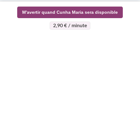
M'avertir quand Cunha Maria sera disponible
2,90 € / minute
>
>
Page d'accueil
Esotérisme
Cunha Maria
À propos
Support
Devenez
expert
Qui sommes-nous ?
Centre d'aide
Qui peut devenir
Règlement vie
Mon compte
expert
Privée
Contact
Pourquoi nous
CGV - CGU
Voyance gratuite
rejoindre
Plan du site
Voyance Discount
Le programme
Le Blog Astro
Voyance Téléphone
Super Expert
Horoscope gratuit
Voyance Chat
Avis d'experts