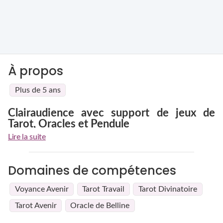
À propos
Plus de 5 ans
Clairaudience avec support de jeux de
Tarot, Oracles et Pendule
Depuis mon enfance j'ai toujours été très intuitive et a
Lire la suite
l'écoute des gens.
Par mon expérience, j'ai pu m'apercevoir que mes ressentis
étaient confirmés par mes proches ou moi. C'est donc tout
Domaines de compétences
naturellement que j'ai décider d'en faire bénéficier un
maximum de personnes.
Voyance Avenir
Tarot Travail
Tarot Divinatoire
Tarot Avenir
Oracle de Belline