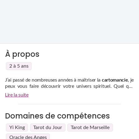
À propos
2 à 5 ans
J’ai passé de nombreuses années à maîtriser la
cartomancie
, je
peux vous faire découvrir votre univers spirituel. Quel que
soit votre souci, je suis capable de vous indiquer le meilleur
Lire la suite
chemin vers le succès. Avec le
tarot
du jour ou encore le
tarot
de Marseille
, je vous révèle tout l’aspect de votre futur avec
précision.
Domaines de compétences
Yi King
Tarot du Jour
Tarot de Marseille
Oracle des Anges