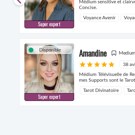
Médium sensitive et clairv
Concise.
Voyance Avenir
Voya
Super expert
Amandine
Disponible
Mediu
38 av
Médium Télévisuelle de Re
mes Supports sont le Tarot
Tarot Divinatoire
Tar
Super expert