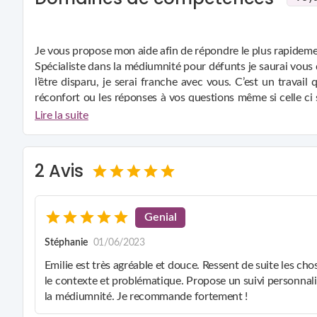
Je vous propose mon aide afin de répondre le plus rapidement
Spécialiste dans la médiumnité pour défunts je saurai vous
l’être disparu, je serai franche avec vous. C’est un travail
réconfort ou les réponses à vos questions même si celle ci 
jour au lendemain, c’est un travail qui ne se fait pour ma p
Lire la suite
Je suis médium depuis de nombreuses années, je l’ai compri
de personnes me consultent.
Je me lance maintenant sur une plateforme afin de pouvo
2 Avis
réponses…
je travaille avec vous le temps dont vous aurez besoin mai
Genial
le souhaitez
Stéphanie
01/06/2023
Emilie est très agréable et douce. Ressent de suite les chos
le contexte et problématique. Propose un suivi personnali
la médiumnité. Je recommande fortement !