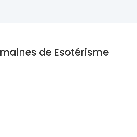
domaines de Esotérisme
Astrologue
Thérapeute Holistique
Inscrivez-vous à notre Newsletter