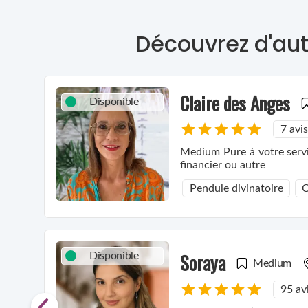
Découvrez d'aut
Claire des Anges
Disponible
7 avis
Medium Pure à votre servic
financier ou autre
Pendule divinatoire
O
Soraya
Disponible
Medium
95 av