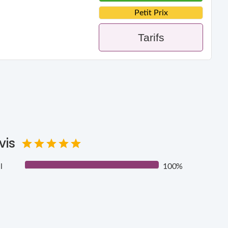
Petit Prix
Tarifs
vis
l
100%