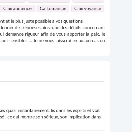
Clairaudience
Cartomancie
Clairvoyance
 et le plus juste possible à vos questions.
 donner des réponses ainsi que des détails concernant
 qui demande rigueur afin de vous apporter la paix, le
sont sensibles … Je ne vous laisserai en aucun cas du
art pas en 20 min…
s réellement à l’âge de mes 13 ans et depuis beaucoup
ir toucher toutes personnes qui auraient besoin de
s pour ma part c’est cher donc nous passerons si vous
es quasi instantanément, lis dans les esprits et voit
sé , ce qui montre son sérieux, son implication dans