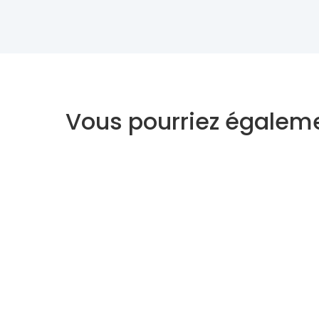
Vous pourriez égaleme
Voyant
Medium
À propos
Support
Qui sommes-nous ?
Centre d'aide
Règlement vie Privée
Mon compte
CGV - CGU
Contact
Plan du site
Voyance gratu