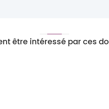
nt être intéressé par ces 
Tarologue
Numérologue
Devenez expert
Qui peut devenir expert
Pourquoi nous rejoindre
Le programme Super Expert
ite
Avis d'experts