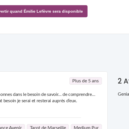
M'avertir quand Émilie Lefèvre sera disponible
2
A
Plus de 5 ans
Genia
ersonnes dans le besoin de savoir... de comprendre…
besoin je serai et resterai auprès d’eux.
nce Avenir
Tarot de Marseille
Medium Pur