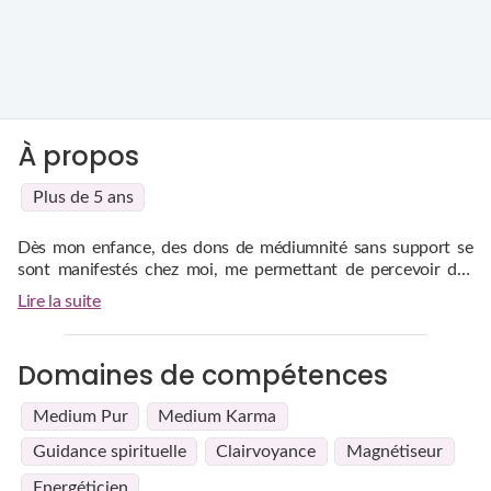
À propos
Plus de 5 ans
Dès mon enfance, des dons de médiumnité sans support se
sont manifestés chez moi, me permettant de percevoir des
flashs et des ressentis profonds. Accompagnée de mes guides
Lire la suite
spirituels, je suis dévouée à vous orienter avec sincérité et
J'ai pris conscience trés jeune, que je ressentais des choses, et
honnêteté.
pressentais des événements ou captais des pensées, des
Domaines de compétences
personnes que je voyais et les evenements liés a celles ci. J'ai
décidé d'en faire profiter mon entourage et de mettre ce don
a disposition des personnes qui en ont besoin.
Medium Pur
Medium Karma
Guidance spirituelle
Clairvoyance
Magnétiseur
Energéticien