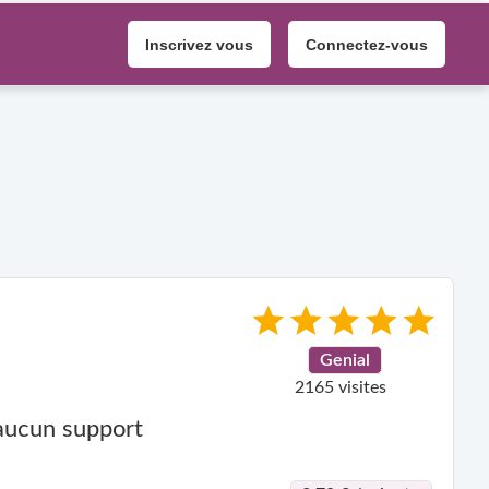
Inscrivez vous
Connectez-vous
Genial
2165 visites
 aucun support