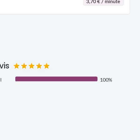
3,70 € / minute
vis
l
100%