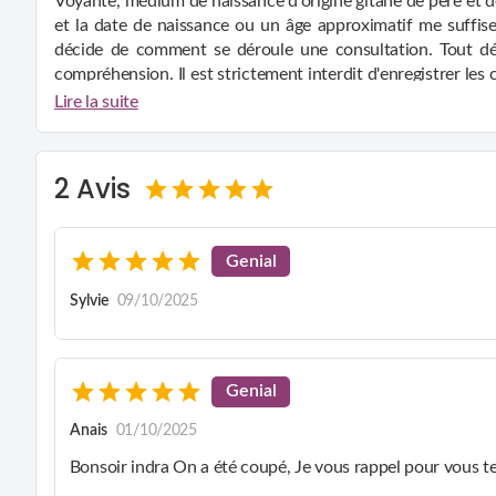
Voyante, médium de naissance d'origine gitane de père et 
et la date de naissance ou un âge approximatif me suffise
décide de comment se déroule une consultation. Tout d
compréhension. Il est strictement interdit d'enregistrer les
votre compréhension. Il est strictement interdit d'enregist
Lire la suite
Voyante de génération en génération, transmis par ma mère.
plus jeune âge jusqu’au jour où je me suis retrouvée sur la
un don inné et que je réalise que tout ce que je prédisais s
2 Avis
années après.
Genial
Sylvie
09/10/2025
Genial
Anais
01/10/2025
Bonsoir indra On a été coupé, Je vous rappel pour vous te