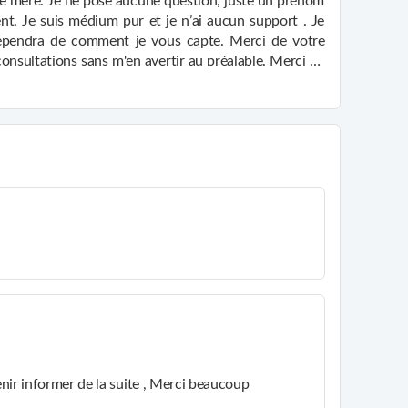
de mère. Je ne pose aucune question, juste un prénom
nt. Je suis médium pur et je n’ai aucun support . Je
épendra de comment je vous capte. Merci de votre
 consultations sans m'en avertir au préalable. Merci de
rer les consultations sans m'en avertir au préalable.
 J'ai toujours été attirée par la voyance depuis mon
 tombe de Nostradamus et que j'ai compris que c'était
e réalisait des jours où des mois plus tard où bien des
nir informer de la suite , Merci beaucoup