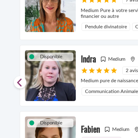
7 avis
Medium Pure à votre servic
financier ou autre
Pendule divinatoire
O
Indra
Disponible
Medium
2 avis
Medium pure de naissance, 
Communication Animale
Disponible
Fabien
Medium