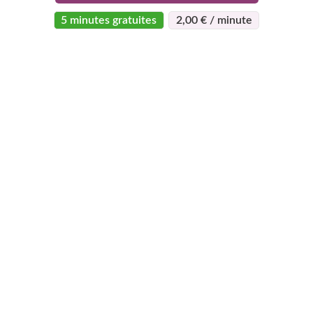
5 minutes gratuites
2,00 € / minute
>
>
Page d'accueil
Esotérisme
Kevin
À propos
Support
Devenez
expert
Qui sommes-nous ?
Centre d'aide
Qui peut devenir
Règlement vie
Mon compte
expert
Privée
Contact
Pourquoi nous
CGV - CGU
Voyance gratuite
rejoindre
Plan du site
Voyance Discount
Le programme
Le Blog Astro
Voyance Téléphone
Super Expert
Horoscope gratuit
Voyance Chat
Avis d'experts
Avis clients
Voyance Qualité
Programme
d’affiliation
Voyance Privée