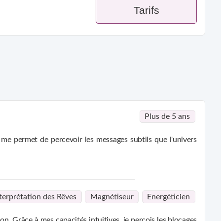
Tarifs
Plus de 5 ans
 me permet de percevoir les messages subtils que l'univers
t des conseils spirituels, toujours avec douceur et respect. Je
hacun vers un mieux-être durable et authentique.
terprétation des Rêves
Magnétiseur
Energéticien
t besoin à se reconnecter à leur véritable essence.
ion. Grâce à mes capacités intuitives, je perçois les blocages