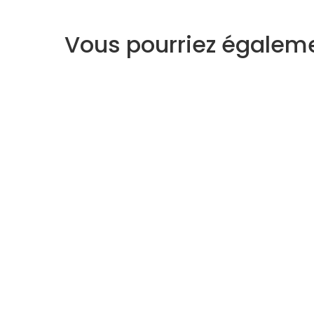
Vous pourriez égaleme
Voyant
Medium
À propos
Support
Qui sommes-nous ?
Centre d'aide
Règlement vie Privée
Mon compte
CGV - CGU
Contact
Plan du site
Voyance gratu
Le Blog Astro
Voyance Disc
Horoscope gratuit
Voyance Télé
Avis clients
Voyance Cha
Voyance Qual
Voyance Priv