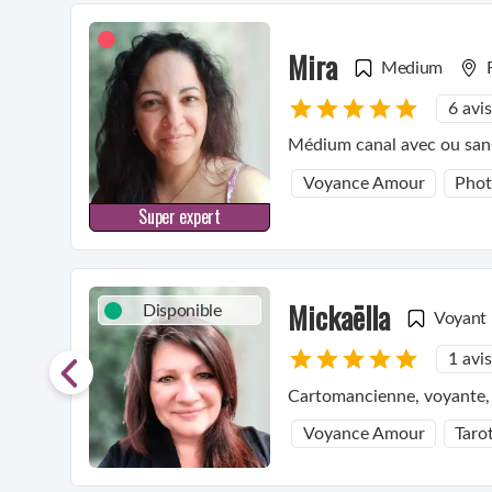
Mira
Medium
6 avis
Médium canal avec ou sans
Voyance Amour
Pho
Super expert
Mickaëlla
Disponible
Voyant
1 avis
Cartomancienne, voyante, 
Voyance Amour
Taro