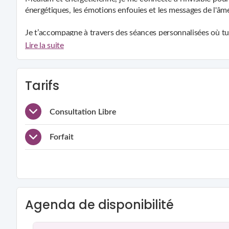
Mon approche est simple, honnête et sans jugement. Je suis i
énergétiques, les émotions enfouies et les messages de l'âme
Je t’accompagne à travers des séances personnalisées où tu
doute, une période de transition, ou tout simplement pour retr
Lire la suite
Chaque séance est unique, adaptée à tes besoins du moment. M
Tarifs
Consultation Libre
Forfait
Agenda de disponibilité