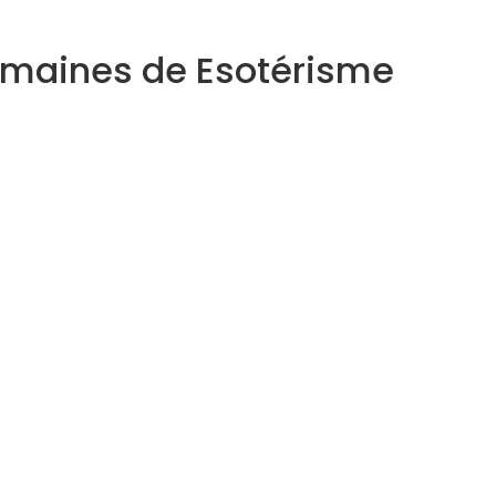
domaines de Esotérisme
Astrologue
Thérapeute Holistique
Inscrivez-vous à notre Newsletter