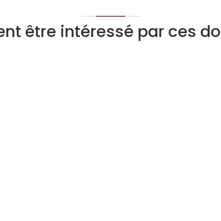
nt être intéressé par ces 
Tarologue
Numérologue
Devenez expert
Qui peut devenir expert
Pourquoi nous rejoindre
Le programme Super Expert
ite
Avis d'experts
ount
Programme d’affiliation voyance
phone
t
ité
ée