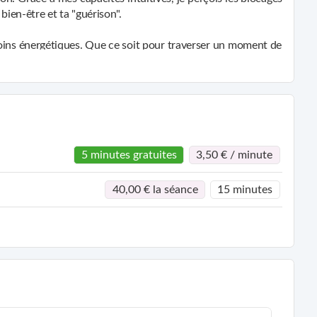
gie.
ien-être et ta "guérison".
soins énergétiques. Que ce soit pour traverser un moment de
ncer en confiance, alignée avec ton vrai soi.
5 minutes gratuites
3,50 € / minute
40,00 € la séance
15 minutes