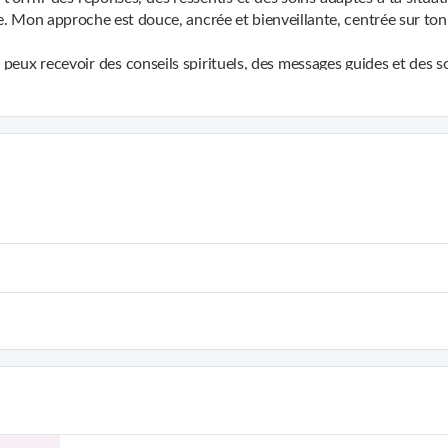
ci pour t’aider à avancer, éclairer ton chemin et restaurer ton éner
. Mon approche est douce, ancrée et bienveillante, centrée sur ton b
 peux recevoir des conseils spirituels, des messages guides et des 
ouver ton équilibre intérieur, je suis là pour t’éclairer.
on objectif est de t'aider à t'ancrer, à retrouver la clarté et à ava