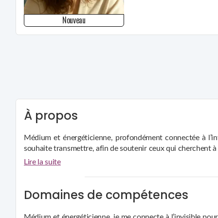
Nouveau
À propos
Médium et énergéticienne, profondément connectée à l’invi
souhaite transmettre, afin de soutenir ceux qui cherchent à r
Lire la suite
Ma pratique est basée sur l’écoute et la bienveillance. J’util
me sens ancrée dans la terre, profondément connectée à la 
Domaines de compétences
En tant que médium, je ne cherche pas à prédire l'avenir, mai
Médium et énergéticienne, je me connecte à l’invisible pour t