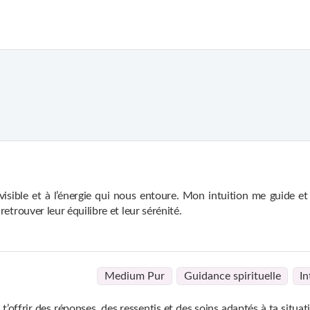
sible et à l’énergie qui nous entoure. Mon intuition me guide et
etrouver leur équilibre et leur sérénité.
ise mes capacités pour offrir des soins énergétiques, des ressentis e
nature et à la vie qui m’entoure, ce qui me permet d’accompagner c
Medium Pur
Guidance spirituelle
In
s à offrir une guidance claire et éclairée, pour aider ceux qui en on
’offrir des réponses, des ressentis et des soins adaptés à ta situat