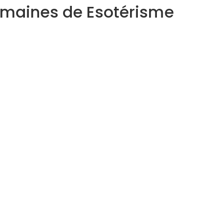
domaines de Esotérisme
Astrologue
Thérapeute Holistique
Inscrivez-vous à notre Newsletter