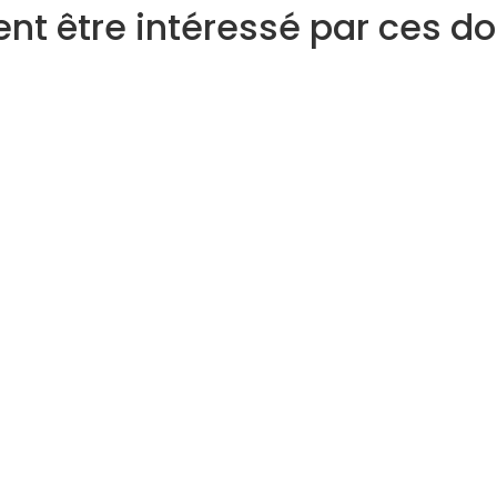
nt être intéressé par ces 
Tarologue
Numérologue
Devenez expert
Qui peut devenir expert
Pourquoi nous rejoindre
Le programme Super Expert
ite
Avis d'experts
ount
Programme d’affiliation voyance
phone
t
ité
ée