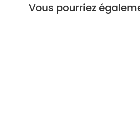
Vous pourriez égaleme
Voyant
Medium
À propos
Support
Qui sommes-nous ?
Centre d'aide
Règlement vie Privée
Mon compte
CGV - CGU
Contact
Plan du site
Voyance gratu
Le Blog Astro
Voyance Disc
Horoscope gratuit
Voyance Télé
Avis clients
Voyance Cha
Voyance Qual
Voyance Priv
Tirage tarot et oracle en ligne gratuit