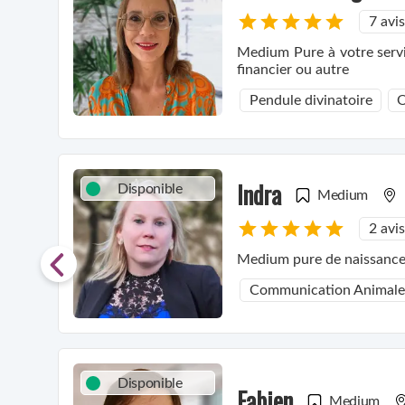
7 avis
Medium Pure à votre servic
financier ou autre
Pendule divinatoire
O
Indra
Disponible
Medium
2 avis
Medium pure de naissance, 
Communication Animale
Disponible
Fabien
Medium