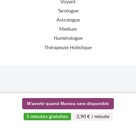
Voyant
Tarologue
Astrologue
Medium
Numérologue
Thérapeute Holistique
M'avertir quand Monica sera disponible
5 minutes gratuites
2,90 € / minute
>
>
Page d'accueil
Esotérisme
Monica