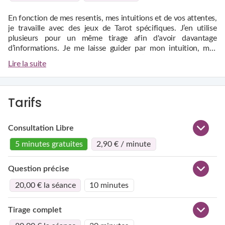
En fonction de mes resentis, mes intuitions et de vos attentes,
je travaille avec des jeux de Tarot spécifiques. J’en utilise
plusieurs pour un même tirage afin d'avoir davantage
d’informations. Je me laisse guider par mon intuition, mes
guides et tous les êtres de lumière qui m’entourent.
Pour chaque réponse ou informations que je transmets, je
Lire la suite
donne les détails qui m"apparaissent dans les tirages réalisés.
Cependant, gardez à l'esprit que je ne pratique pas la guidance
de complaisance. Ce serait une fausse pratique que de juste
vous dire ce que vous voulez entendre.
Mener des consultations sans complaisance ne m'empêche
Tarifs
Je suis une femme positive mais franche et directe.
pas de dire ce que je vois avec délicatesse.
Sachez que le futur peut toujours changer, cela ne dépendra
Consultation Libre
que de vous.
5 minutes gratuites
2,90 € / minute
Question précise
20,00 € la séance
10 minutes
Tirage complet