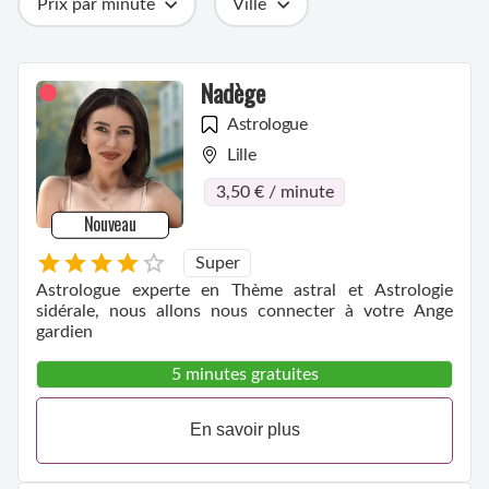
Prix par minute
Ville
Catégories
Métiers
Compétences
Nadège
Astrologue
Lille
3,50 € / minute
Nouveau
Super
Astrologue experte en Thème astral et Astrologie
sidérale, nous allons nous connecter à votre Ange
gardien
5 minutes gratuites
En savoir plus