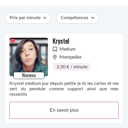
Prix par minute
Compétences
Catégories
Métiers
Ville
Krystel
Medium
Montpellier
2,50 € / minute
Nouveau
Krystel médium pur depuis petite je lis les cartes et me
sert du pendule comme support ainsi que mes
ressentis
En savoir plus