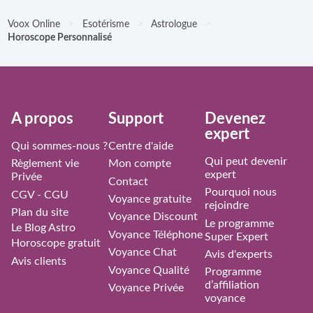
>
>
>
Voox Online
Esotérisme
Astrologue
Horoscope Personnalisé
À propos
Support
Devenez
expert
Qui sommes-nous ?
Centre d'aide
Qui peut devenir
Règlement vie
Mon compte
expert
Privée
Contact
Pourquoi nous
CGV - CGU
Voyance gratuite
rejoindre
Plan du site
Voyance Discount
Le programme
Le Blog Astro
Voyance Téléphone
Super Expert
Horoscope gratuit
Voyance Chat
Avis d'experts
Avis clients
Voyance Qualité
Programme
d’affiliation
Voyance Privée
voyance