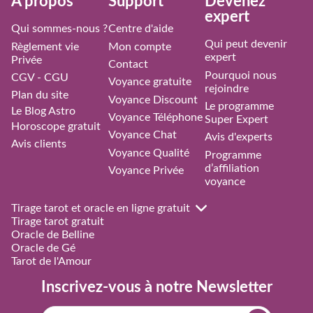
À propos
Support
Devenez
expert
Qui sommes-nous ?
Centre d'aide
Qui peut devenir
Règlement vie
Mon compte
expert
Privée
Contact
Pourquoi nous
CGV - CGU
Voyance gratuite
rejoindre
Plan du site
Voyance Discount
Le programme
Le Blog Astro
Voyance Téléphone
Super Expert
Horoscope gratuit
Voyance Chat
Avis d'experts
Avis clients
Voyance Qualité
Programme
d’affiliation
Voyance Privée
voyance
Tirage tarot et oracle en ligne gratuit
Tirage tarot gratuit
Oracle de Belline
Oracle de Gé
Tarot de l'Amour
Inscrivez-vous à notre Newsletter