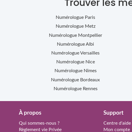
Trouver les m
Numérologue
Paris
Numérologue
Metz
Numérologue
Montpellier
Numérologue
Albi
Numérologue
Versailles
Numérologue
Nice
Numérologue
Nîmes
Numérologue
Bordeaux
Numérologue
Rennes
À propos
Support
Qui sommes-nous ?
Centre d'aide
Règlement vie Privée
Mon compte