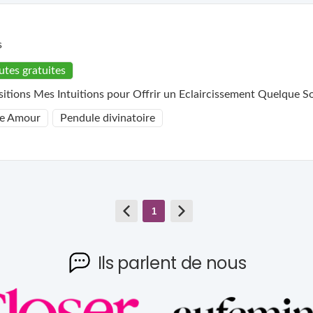
s
utes gratuites
Médium pur, Je mets à dispositions Mes Intuitions pour Offrir un Ecl
e Amour
Pendule divinatoire
1
Ils parlent de nous