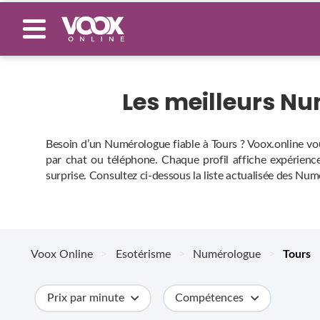
Les meilleurs N
Besoin d’un Numérologue fiable à Tours ? Voox.online vou
par chat ou téléphone. Chaque profil affiche expérience,
surprise. Consultez ci‑dessous la liste actualisée des Num
Voox Online
>
Esotérisme
>
Numérologue
>
Tours
Prix par minute
Compétences
Catégories
Métiers
Ville