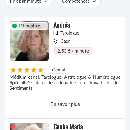
Prix par minute
Compétences
Catégories
Métiers
Ville
Andréa
Disponible
Tarologue
Caen
2,50 € / minute
Genial
Médium canal, Tarologue, Astrologue & Numérologue
Spécialisée dans les domaine du Travail et des
Sentiments
En savoir plus
Cunha Maria