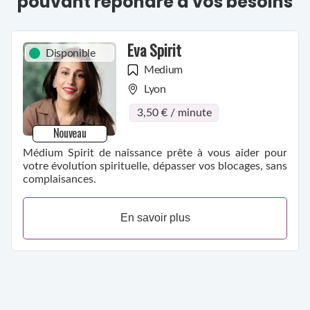
pouvant répondre à vos besoins
comme la mort, la maladie, la grossesse ou la magie. Mais
pour tout le reste, n'hésitez pas à me consulter.
Eva Spirit
Disponible
Medium
Lyon
3,50 € / minute
Nouveau
Médium Spirit de naissance prête à vous aider pour
votre évolution spirituelle, dépasser vos blocages, sans
complaisances.
En savoir plus