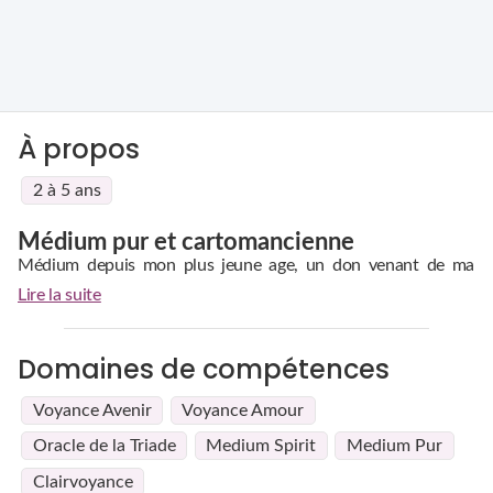
À propos
2 à 5 ans
Médium pur et cartomancienne
Médium depuis mon plus jeune age, un don venant de ma
grand-mère maternelle, je ressens les choses, vibrations qui
Lire la suite
me permettent de vous répondre. Mes guides sont ma mère et
ma grand-mère. J'utilise l'oracle du triade qui ne me quitte
jamais, ainsi que mon pendule pour affiner.
Domaines de compétences
Voyance Avenir
Voyance Amour
Oracle de la Triade
Medium Spirit
Medium Pur
Clairvoyance