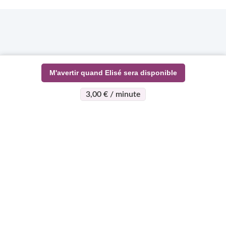
M'avertir quand Elisé sera disponible
3,00 € / minute
>
>
Page d'accueil
Esotérisme
Elisé
À propos
Support
Devenez
expert
Qui sommes-nous ?
Centre d'aide
Qui peut devenir
Règlement vie
Mon compte
expert
Privée
Contact