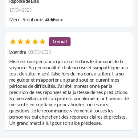
suivie intimiste, ou bien même une simple tentative pour vous
Réponse de
Elisé
assurer d'une question, ou d'un événement.
17/04/2023
Merci Stéphanie. 🙏❤️✊✊✊
Genial
Lysandra
08/03/2023
Elisé est une personne qui excelle dans le domaine de la
voyance. Sa personnalité chaleureuse et sympathique m'a
tout de suite mise à l'aise lors de ma consultation. Il a su
me guider et m'apporter un grand soutien durant mes
périodes de difficultés. J'ai été impressionné par la
précision de ses réponses et la justesse de ses prédictions.
Sa bienveillance et son professionnalisme m'ont permis de
me sentir en confiance pour aborder toutes mes
questions. Je le recommande vivement à toutes les
personnes qui cherchent des réponses claires et précises.
Un grand merci à lui pour son aide précieuse.