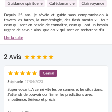
Guidance spirituelle
Cafédomancie
Clairvoyance
Depuis 25 ans, je révèle et guide sans compromission à
travers les tarots, la numérologie, des flash mentaux; tout
ceux qui sont en besoin de connaître, ceux qui ont un besoin
urgent de savoir, ainsi que ceux qui sont en recherche d'une
Mes domaines de travail
véritable aide vers leurs vérités.
Lire la suite
Amour
Travail
Santé
2 Avis
Autres
Venez comme vous êtes, avec vos doutes, vos questions. Il n'y
a pas de honte, ni de gêne à avoir.
Genial
Mon expérience de vie est passée par beaucoup de
Stéphanie
17/04/2023
souffrance, de doute parfois mais aussi de beaucoup d'espoir
et de foi.
Super voyant. A cerné vite les personnes et les situations.
Passant de tirage par des petits cafés (les cafés voyance) et la
J'attends de pouvoir confirmer les prédictions avec
voyance professionnelle, au cours desquelles des prise de
impatience. Sérieux et précis.
consciences, des illuminations progressives ont été faites.
N'hésitez pas si vous cherchez une voyance, une guidance