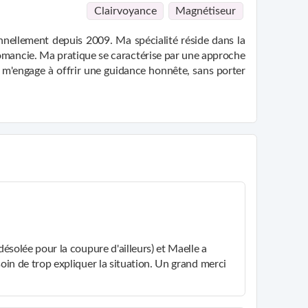
Clairvoyance
Magnétiseur
nellement depuis 2009. Ma spécialité réside dans la
tomancie. Ma pratique se caractérise par une approche
je m'engage à offrir une guidance honnête, sans porter
ns, tout en vous fournissant des conseils pertinents.
tre vie et de vos décisions. Bien que la voyance ne
ir des périodes approximatives pour les événements
racles pour recevoir des visions ou des ressentis.
s perceptions par des oracles pour plus de précision.
tation.
ont basés sur une riche expérience personnelle et
vérifié par mes oracles, parfois plusieurs, selon la
de fournir une guidance authentique, ancrée dans la
désolée pour la coupure d'ailleurs) et Maelle a
soin de trop expliquer la situation. Un grand merci