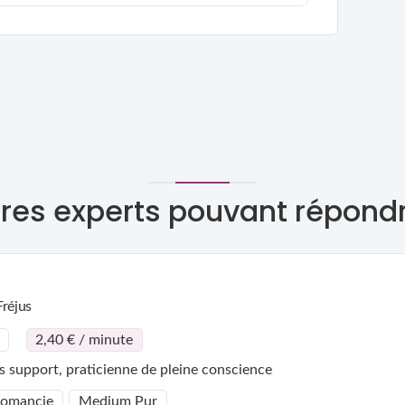
res experts pouvant répond
Fréjus
2,40 € / minute
 support, praticienne de pleine conscience
tomancie
Medium Pur