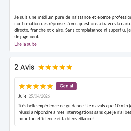
Je suis une médium pure de naissance et exerce profession
confirmation des réponses à vos questions à travers la car
directe, franche et claire. Sans complaisance ni superflu, 
de jugement.
Mon rôle est principalement de répondre à vos interrogatio
Lire la suite
Gardez toujours à l'esprit que vous êtes le maître de vo
permette pas de maîtriser le temps, je peux vous fourn
futurs, si ces informations me sont accessibles.
2 Avis
En tant que médium de naissance, je n'ai pas besoin d'o
Cependant, ma formation scientifique m'incite à valider me
Cette approche sans complaisance et directe a bâti ma répu
Genial
Dans le domaine de l'amour, sachez que mes conseils s
professionnelle. Je m'assure que chaque mot prononcé est 
Julie
25/04/2026
durée de la consultation. Mon engagement envers vous est 
Très belle expérience de guidance ! Je n'avais que 10 min (
vérité et l'expérience.
réussi a répondre à mes interrogations sans que je n'ai be
pour ton efficience et ta bienveillance !