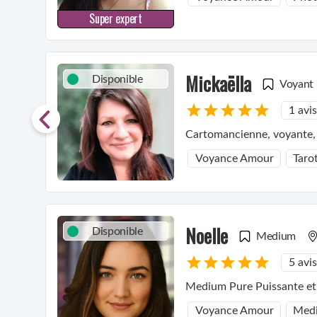
Super expert
Mickaëlla
Disponible
Voyant
1 avis
Cartomancienne, voyante, 
Voyance Amour
Taro
Noelle
Disponible
Medium
5 avis
Medium Pure Puissante et
Voyance Amour
Medi