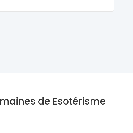
domaines de Esotérisme
Astrologue
Thérapeute Holistique