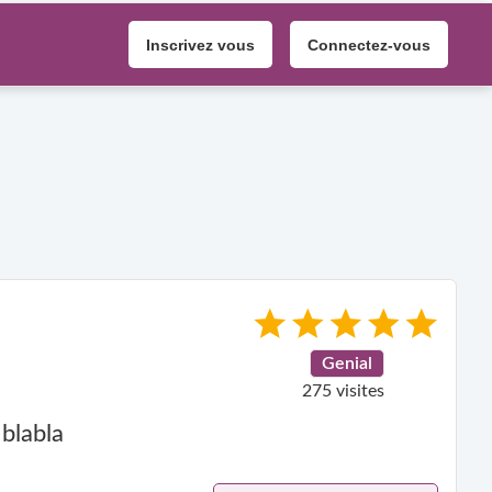
Inscrivez vous
Connectez-vous
Genial
275 visites
blabla