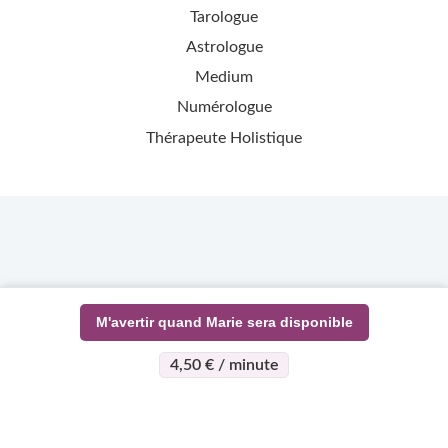
Tarologue
Astrologue
Medium
Numérologue
Thérapeute Holistique
M'avertir quand Marie sera disponible
4,50 € / minute
>
>
Page d'accueil
Esotérisme
Marie