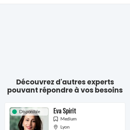
ENTENDRE DES VÉRITÉS, QU'ELLES SOIENT BONNES OU
MAUVAISES...
Astuces pour attirer ce que vous souhaitez dans vos vies avec
des méthodes simples et naturelles.
Au plaisir de vous entendre, à tout de suite !
Découvrez d'autres experts
pouvant répondre à vos besoins
Eva Spirit
Disponible
Medium
Lyon