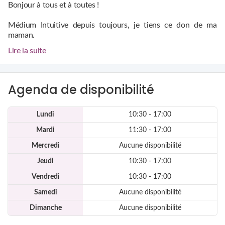
Bonjour à tous et à toutes !
Médium Intuitive depuis toujours, je tiens ce don de ma
maman.
Je vous guide sur votre chemin de vie grâce à mes ressentis et
Lire la suite
mes oracles (oracle des vampires, oracles des miroirs , oracle
de Gé...)
Voyance claire , poussée et complète, sans complaisance je
Agenda de disponibilité
précise.
Lundi
10:30 - 17:00
Je suis à votre entière écoute, sans jugement et avec
bienveillance.
Mardi
11:30 - 17:00
J'aurai pour cela besoin de votre Prénom, de votre âge ainsi
que de votre signe astrologique , et de même s'il y a des
Mercredi
Aucune disponibilité
personnes à prendre en compte dans la voyance.
Jeudi
10:30 - 17:00
Je suis spécialisée dans le domaine du sentimental car il me
Vendredi
10:30 - 17:00
passionne particulièrement, mais les autres domaines ne sont
Samedi
Aucune disponibilité
pas des obstacles pour moi.
Dimanche
Aucune disponibilité
NE ME CONSULTEZ PAS SI VOUS N'ÊTES PAS PRET À