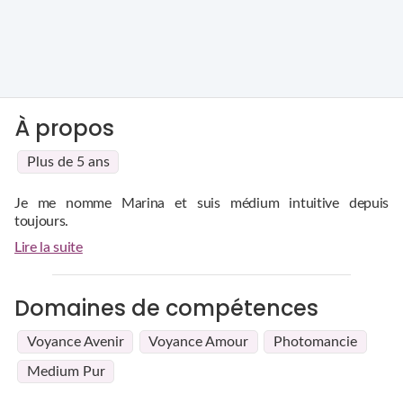
À propos
Plus de 5 ans
Je me nomme Marina et suis médium intuitive depuis
toujours.
Je suis d'une grande douceur et empathie, toujours à l'écoute,
Lire la suite
dans la bienveillance et sans jugement.
J'ai 5 ans d'expérience dans la voyance par téléphone mais la
pratiquait déjà en face à face 5 ans auparavant.
Domaines de compétences
Voyance Avenir
Voyance Amour
Photomancie
Medium Pur