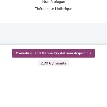
Numérologue
Thérapeute Holistique
M'avertir quand Marina Crystal sera disponible
2,90 € / minute
>
>
Page d'accueil
Esotérisme
Marina Crystal
À propos
Support
Devenez