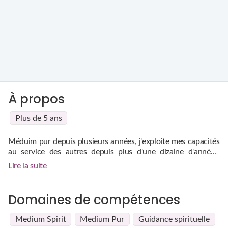
À propos
Plus de 5 ans
Méduim pur depuis plusieurs années, j'exploite mes capacités
au service des autres depuis plus d'une dizaine d'années,
depuis que j'ai pris conscinece du bien que je peux apporter.
Lire la suite
Je suis à l'écoute et surtout je reste dans la bonne humeur. Le
tutoiement est important pour moi pour créer un lien avec
vous. Je trouve aussi cela plus convivial.
Domaines de compétences
Medium Spirit
Medium Pur
Guidance spirituelle