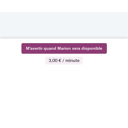
M'avertir quand Marion sera disponible
3,00 € / minute
>
>
Page d'accueil
Esotérisme
Marion
À propos
Support
Devenez
expert
Qui sommes-nous ?
Centre d'aide
Qui peut devenir
Règlement vie
Mon compte