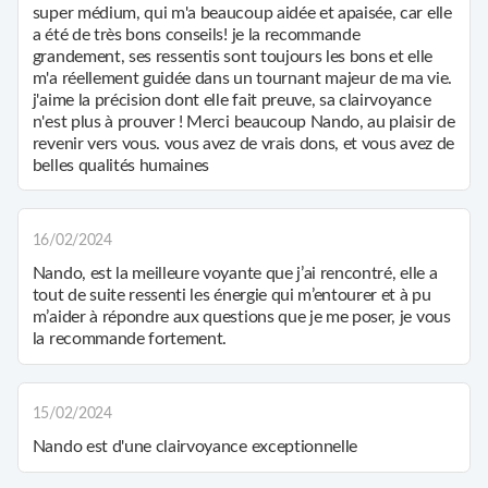
super médium, qui m'a beaucoup aidée et apaisée, car elle
N'hésitez pas à me contacter pour une consultation
a été de très bons conseils! je la recommande
téléphonique. Que vous cherchiez des réponses, de la
grandement, ses ressentis sont toujours les bons et elle
guidance ou un rééquilibrage énergétique, je suis ici pour vous
m'a réellement guidée dans un tournant majeur de ma vie.
accompagner avec empathie et expertise. Votre parcours vers
j'aime la précision dont elle fait preuve, sa clairvoyance
la clarté et l'équilibre commence aujourd'hui.
n'est plus à prouver ! Merci beaucoup Nando, au plaisir de
revenir vers vous. vous avez de vrais dons, et vous avez de
belles qualités humaines
16/02/2024
Nando, est la meilleure voyante que j’ai rencontré, elle a
tout de suite ressenti les énergie qui m’entourer et à pu
m’aider à répondre aux questions que je me poser, je vous
la recommande fortement.
15/02/2024
Nando est d'une clairvoyance exceptionnelle