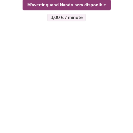
M'avertir quand Nando sera disponible
3,00 € / minute
>
>
Page d'accueil
Esotérisme
Nando
À propos
Support
Devenez
expert
Qui sommes-nous ?
Centre d'aide
Qui peut devenir
Règlement vie
Mon compte
expert
Privée
Contact
Pourquoi nous
CGV - CGU
Voyance gratuite
rejoindre
Plan du site
Voyance Discount
Le programme
Le Blog Astro
Voyance Téléphone
Super Expert
Horoscope gratuit
Voyance Chat
Avis d'experts
Avis clients
Voyance Qualité
Programme