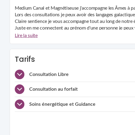
Medium Canal et Magnétiseuse j'accompagne les Âmes à passer
Lors des consultations je peux avoir des langages galactiqu
Claire sentience je vous accompagne tout au long de notre 
Juste en me connectent au prénom d'une personne je peux v
Avec mon Magnétisme je peux vous transmettre la cause d
Lire la suite
lumière.
Si la vie m'a donnée toute ces facultés, c'est pour les utiliser 
Tarifs
Consultation Libre
Consultation au forfait
Soins énergétique et Guidance