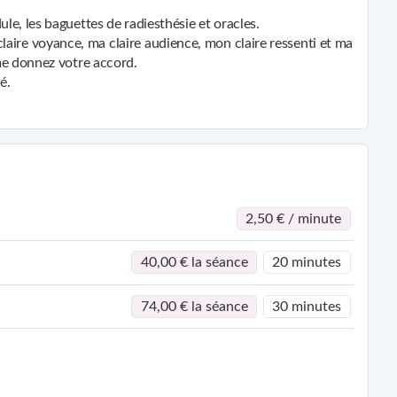
e, les baguettes de radiesthésie et oracles.
laire voyance, ma claire audience, mon claire ressenti et ma
me donnez votre accord.
é.
 dessus pour que les maux soit transmutés en amour et en
2,50 € / minute
40,00 € la séance
20 minutes
74,00 € la séance
30 minutes