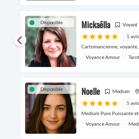
Mickaëlla
Disponible
Voyant
1 avis
Cartomancienne, voyante, 
Voyance Amour
Taro
Noelle
Disponible
Medium
5 avis
Medium Pure Puissante et
Voyance Amour
Medi