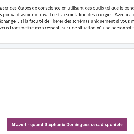
 des étapes de conscience en utilisant des outils tel que le pendul
es pouvant avoir un travail de transmutation des énergies. Avec ma c
échange. J'ai la faculté de libérer des schémas uniquement si vous 
ous transmettre mon ressenti sur une situation où une personnalit
e votre Mal, calmer vos douleurs en mettant également des mots
dans l'amour, la paix, la joie et le bienveillance.
M'avertir quand Stéphanie Domingues sera disponible