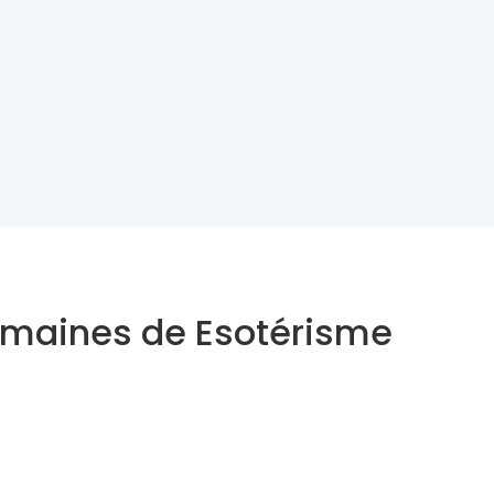
domaines de Esotérisme
Astrologue
Thérapeute Holistique