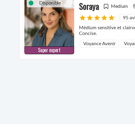
Soraya
Disponible
Medium
95 av
Médium sensitive et clairv
Concise.
Voyance Avenir
Voya
Super expert