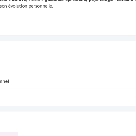
son évolution personnelle.
l’analyse émotionnelle, j’aide à mettre en lumière les blocages, les 
 jugement
.
de :
ssionnelle
nnel
 intérieur
o ou messagerie), sous forme de :