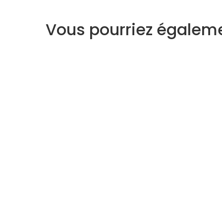
Vous pourriez égaleme
Voyant
Medium
À propos
Support
Qui sommes-nous ?
Centre d'aide
Règlement vie Privée
Mon compte
CGV - CGU
Contact
Plan du site
Voyance gratu
Le Blog Astro
Voyance Disc
Horoscope gratuit
Voyance Télé
Avis clients
Voyance Cha
Voyance Qual
Voyance Priv