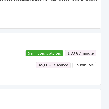
schémas inconscients, les potentiels inexploités et les chemins
5 minutes gratuites
1,90 € / minute
45,00 € la séance
15 minutes