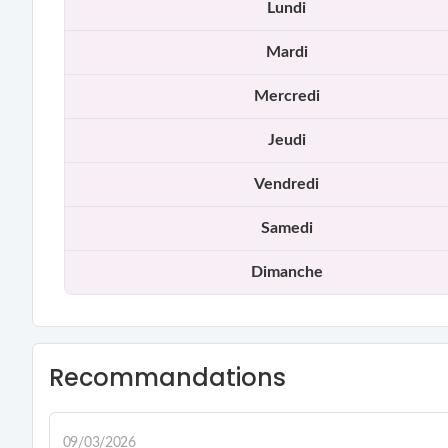
Lundi
messages de l’Univers
accompagnement en développement personnel
Mardi
Mon approche repose sur la
bienveillance, l’éthique, l’écou
Mercredi
Jeudi
Vendredi
Samedi
Dimanche
Recommandations
09/03/2026