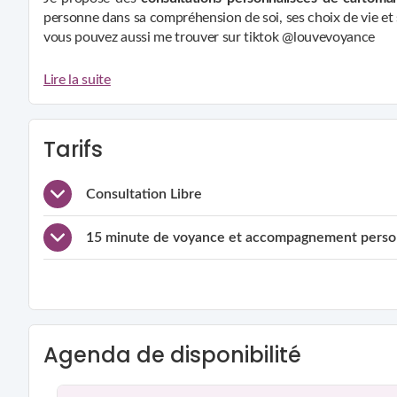
personne dans sa compréhension de soi, ses choix de vie et 
vous pouvez aussi me trouver sur tiktok @louvevoyance
À travers la
lecture intuitive des cartes
, l’écoute active et 
Lire la suite
possibles, dans un cadre
bienveillant, confidentiel et sans
Mes accompagnements s’adressent aux personnes en quête 
Tarifs
Consultation Libre
clarté dans leur vie affective, relationnelle ou profe
réponses à leurs questionnements personnels
15 minute de voyance et accompagnement perso
apaisement émotionnel
reconnexion à leur intuition
développement de leur confiance et de leur pouvoir
Les consultations se déroulent
à distance
(écrit, audio, visi
Agenda de disponibilité
tirages personnalisés
guidance intuitive