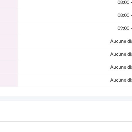
08:00 
08:00 
te et la responsabilité
, dans une démarche de mieux-être, de conscie
09:00 
Aucune dis
Aucune dis
Aucune dis
Aucune dis