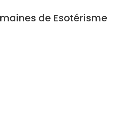
domaines de Esotérisme
Astrologue
Thérapeute Holistique
Inscrivez-vous à notre Newsletter