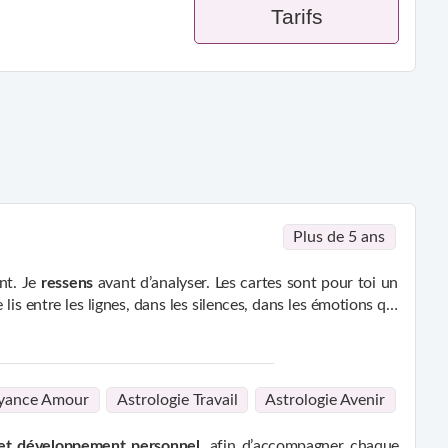
Tarifs
Plus de 5 ans
ent. Je
ressens
avant d’analyser. Les cartes sont pour toi un
 lis entre les lignes, dans les silences, dans les émotions qui
, presque hors du temps. Une bulle dans laquelle l’âme peut
eurs cachées, mais aussi les potentiels inexploités.Je n’es pas
nnexion naturelle aux archétypes
, aux symboles, aux cycles
mportants.J' aides les âmes à se recentrer, à reprendre leur
e, psychologue de l’âme et guide spirit
gères, tu accompagnes. C’est cette bienveillance qui crée la
yance Amour
Astrologie Travail
Astrologie Avenir
e et développement personnel
, afin d’accompagner chaque