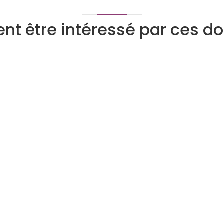
nt être intéressé par ces 
Tarologue
Numérologue
Devenez expert
Qui peut devenir expert
Pourquoi nous rejoindre
Le programme Super Expert
ite
Avis d'experts
ount
Programme d’affiliation voyance
phone
t
ité
ée