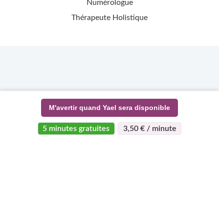
Numérologue
Thérapeute Holistique
M'avertir quand Yael sera disponible
5 minutes gratuites
3,50 € / minute
>
>
Page d'accueil
Esotérisme
Yael
À propos
Support
Devenez
expert