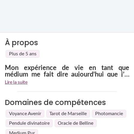
À propos
Plus de 5 ans
Mon expérience de vie en tant que
médium me fait dire aujourd’hui que j’ai
choisit le bon chemin
Petite fille je n’étais pas comme les autres. J’ai donc mis
Lire la suite
longtemps à accepter ce don que j’ai refusé. Les deuils
successifs et la maladie m’ont amenés à comprendre qu’il
fallait l’accepter. L’acceptation est une chose difficile mais
Domaines de compétences
primordiale. C’est à ce moment là que j’ai réalisé, aidée par des
thérapeutes
et des
médiums
que j’étais faite pour ça et que
Voyance Avenir
Tarot de Marseille
Photomancie
ma vie devait être dédiée aux autres.
Pendule divinatoire
Oracle de Belline
Medium Pur