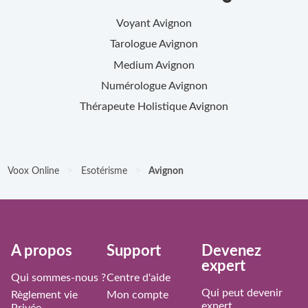
Voyant
Avignon
Tarologue
Avignon
Medium
Avignon
Numérologue
Avignon
Thérapeute Holistique
Avignon
>
>
Voox Online
Esotérisme
Avignon
À propos
Support
Devenez
expert
Qui sommes-nous ?
Centre d'aide
Qui peut devenir
Règlement vie
Mon compte
expert