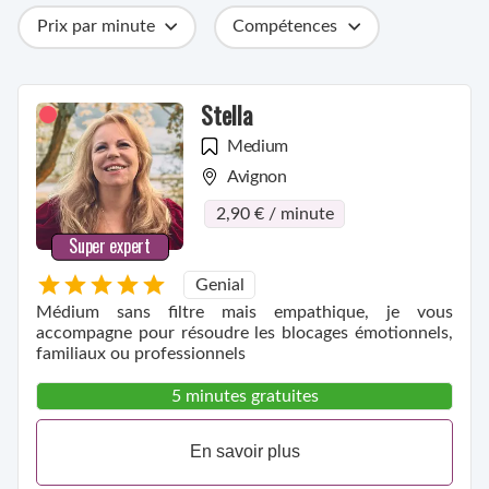
Prix par minute
Compétences
Catégories
Métiers
Ville
Stella
Medium
Avignon
2,90 € / minute
Super expert
Genial
Médium sans filtre mais empathique, je vous
accompagne pour résoudre les blocages émotionnels,
familiaux ou professionnels
5 minutes gratuites
En savoir plus