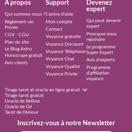
À propos
Support
Devenez
expert
Qui sommes-nous ?
Centre d'aide
Qui peut devenir
Règlement vie
Mon compte
expert
Privée
Contact
Pourquoi nous
CGV - CGU
Voyance gratuite
rejoindre
Plan du site
Voyance Discount
Le programme
Le Blog Astro
Voyance Téléphone
Super Expert
Horoscope gratuit
Voyance Chat
Avis d'experts
Avis clients
Voyance Qualité
Programme
d’affiliation
Voyance Privée
voyance
Tirage tarot et oracle en ligne gratuit
Tirage tarot gratuit
Oracle de Belline
Oracle de Gé
Tarot de l'Amour
Inscrivez-vous à notre Newsletter