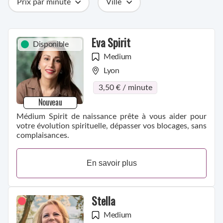
Prix par minute
Ville
Catégories
Métiers
Compétences
Eva Spirit
Disponible
Medium
Lyon
3,50 € / minute
Nouveau
Médium Spirit de naissance prête à vous aider pour
votre évolution spirituelle, dépasser vos blocages, sans
complaisances.
En savoir plus
Stella
Medium